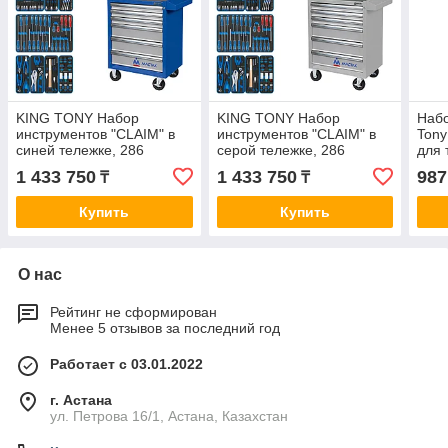
KING TONY Набор
KING TONY Набор
Набо
инструментов "CLAIM" в
инструментов "CLAIM" в
Ton
синей тележке, 286
серой тележке, 286
для 
предметов KING TONY
предметов KING TONY
лож
1 433 750
1 433 750
987
₸
₸
934-286AMB
934-286AMG
пре
Купить
Купить
О нас
Рейтинг не сформирован
Менее 5 отзывов за последний год
Работает с 03.01.2022
г. Астана
ул. Петрова 16/1, Астана, Казахстан