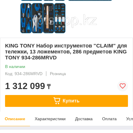
KING TONY Набор инструментов "CLAIM" для
тележки, 13 ложементов, 286 предметов KING
TONY 934-286MRVD
В наличии
Код: 934-286MRVD
Розница
1 312 099
₸
Купить
Описание
Характеристики
Доставка
Оплата
Усл