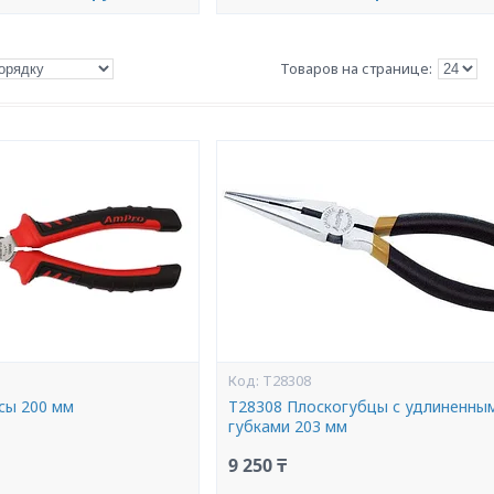
T28308
сы 200 мм
T28308 Плоскогубцы с удлиненны
губками 203 мм
9 250 ₸