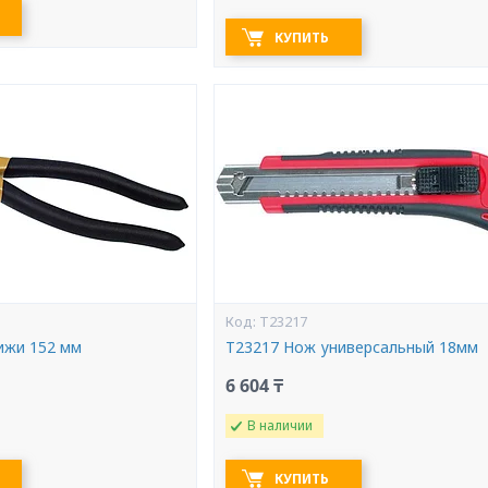
КУПИТЬ
T23217
ижи 152 мм
T23217 Нож универсальный 18мм
6 604 ₸
В наличии
КУПИТЬ