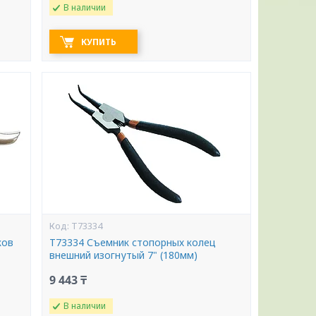
В наличии
КУПИТЬ
T73334
ков
T73334 Съемник стопорных колец
внешний изогнутый 7" (180мм)
9 443 ₸
В наличии