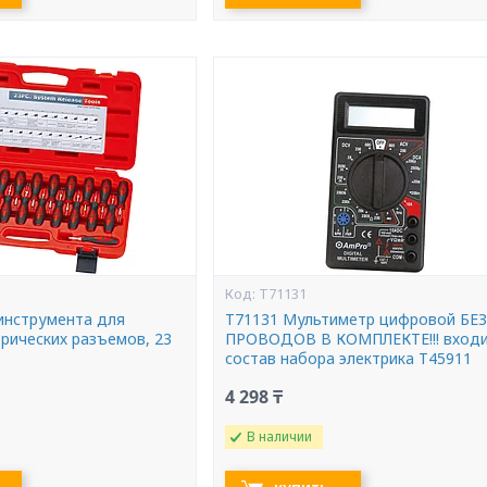
T71131
инструмента для
T71131 Мультиметр цифровой БЕЗ
трических разъемов, 23
ПРОВОДОВ В КОМПЛЕКТЕ!!! входи
состав набора электрика Т45911
4 298 ₸
В наличии