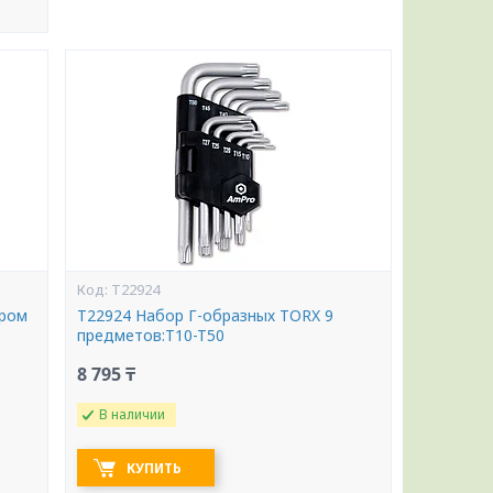
T22924
ором
T22924 Набор Г-образных TORX 9
предметов:T10-T50
8 795 ₸
В наличии
КУПИТЬ