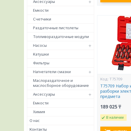
Аксессуары
Емкости
Счетчики
Раздаточные пистолеты
Топливораздаточные модули
Насосы
Катушки
Фильтры
Нагнетатели смазки
T75709
Маслораздаточное и
маслосборное оборудование
T75709 Набор 
разборки элек
Аксессуары
предмета
Емкости
189 025 ₸
Химия
В наличии
О нас
Контакты