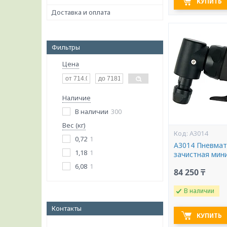
КУПИТЬ
Доставка и оплата
Фильтры
Цена
Наличие
В наличии
300
Вес (кг)
A3014
0,72
1
A3014 Пневмат
1,18
1
зачистная мини
6,08
1
84 250 ₸
В наличии
Контакты
КУПИТЬ