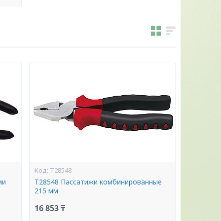
T28548
ми
T28548 Пассатижи комбинированные
215 мм
16 853 ₸