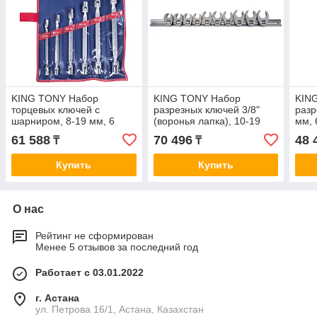
KING TONY Набор
KING TONY Набор
KIN
торцевых ключей с
разрезных ключей 3/8"
разр
шарниром, 8-19 мм, 6
(воронья лапка), 10-19
мм, 
предметов KING TONY
мм, 10 предметов KING
TON
61 588
70 496
48 
₸
₸
1A06MR
TONY 1E10MR
Купить
Купить
О нас
Рейтинг не сформирован
Менее 5 отзывов за последний год
Работает с 03.01.2022
г. Астана
ул. Петрова 16/1, Астана, Казахстан