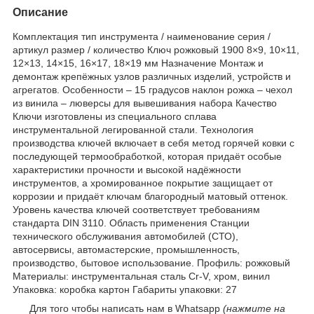
Описание
Комплектация тип инструмента / наименование серия /
артикул размер / количество Ключ рожковый 1900 8×9, 10×11,
12×13, 14×15, 16×17, 18×19 мм Назначение Монтаж и
демонтаж крепёжных узлов различных изделий, устройств и
агрегатов. Особенности – 15 градусов наклон рожка – чехол
из винила – люверсы для вывешивания набора Качество
Ключи изготовлены из специального сплава
инструментальной легированной стали. Технология
производства ключей включает в себя метод горячей ковки с
последующей термообработкой, которая придаёт особые
характеристики прочности и высокой надёжности
инструментов, а хромированное покрытие защищает от
коррозии и придаёт ключам благородный матовый оттенок.
Уровень качества ключей соответствует требованиям
стандарта DIN 3110. Область применения Станции
технического обслуживания автомобилей (СТО),
автосервисы, автомастерские, промышленность,
производство, бытовое использование. Профиль: рожковый
Материалы: инструментальная сталь Cr-V, хром, винил
Упаковка: коробка картон Габариты упаковки: 27
Для того чтобы написать нам в Whatsapp
(нажмите на