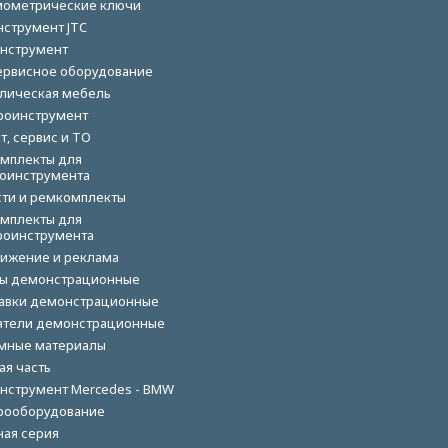
ометрические ключи
нструмент JTC
нструмент
ервисное оборудование
лическая мебель
роинструмент
т, сервис и ТО
мплекты для
оинструмента
сти и ремкомплекты
мплекты для
роинструмента
ижение и реклама
ы демонстрационные
авки демонстрационные
тели демонстрационные
мные материалы
ая часть
нструмент Mercedes - BMW
рооборудование
ная серия