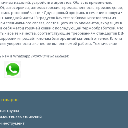
ичных изделий, устройств и агрегатов. Область привенения:
), автосервисы, автомастерские, промышленность, производство,
офиль рожковой части • Двутавровый профиль в сечении корпуса •
он накидной части 13 градусов Качество: Ключи изготовлены из
и специального сплава, состоящего из 15 элементов, входящих в
 в себя метод горячей ковки с последующей термообработкой, что
ь – все те качества, соответствующие требованиям стандартов DIN
 коррозии и придаёт ключам благородный матовый оттенок. Ключи
вляя уверенности в качестве выполняемой работы. Технические
ь нам в Whatsapp
(нажмите на иконку):
 товаров
ная группа
умент пневматический
й инструмент