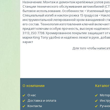
Назначение: Монтаж и демонтаж крепёжных узлов разл
Станции технического обслуживания автомобилей (СТО
бытовое использование. Особенности: • Усиленный пр
Специальный изгиб и наклон рожка 15 градусов • Накл
инструментальной легированной хром-ванадиевой стал
его состав. Технология изготовления ключей включает
придаёт ключам особую прочность, высокую надёжност
3113, ISO 7738. Хромированное покрытие защищает от
марки King Tony удобно и надёжно лежат в руке, доба
характ
Для того чтобы написат
О компании
Каталог
О нас
Мотор
Доставка и оплата
Инстр
Контакты
Ручно