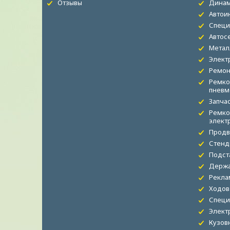
Отзывы
Динам
Автои
Специ
Автос
Метал
Элект
Ремон
Ремко
пневм
Запча
Ремко
элект
Продв
Стенд
Подст
Держа
Рекла
Ходов
Специ
Элект
Кузов