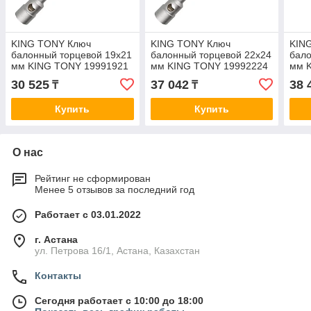
KING TONY Ключ
KING TONY Ключ
KIN
балонный торцевой 19х21
балонный торцевой 22х24
бало
мм KING TONY 19991921
мм KING TONY 19992224
мм 
30 525
37 042
38 
₸
₸
Купить
Купить
О нас
Рейтинг не сформирован
Менее 5 отзывов за последний год
Работает с 03.01.2022
г. Астана
ул. Петрова 16/1, Астана, Казахстан
Контакты
Сегодня работает с 10:00 до 18:00