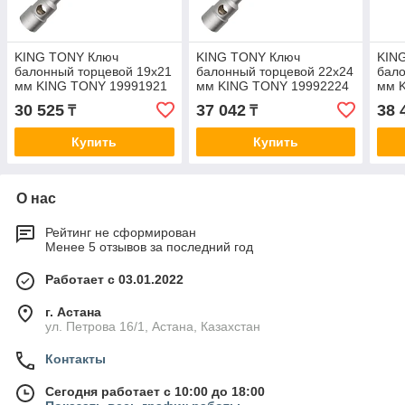
KING TONY Ключ
KING TONY Ключ
KIN
балонный торцевой 19х21
балонный торцевой 22х24
бало
мм KING TONY 19991921
мм KING TONY 19992224
мм 
30 525
37 042
38 
₸
₸
Купить
Купить
О нас
Рейтинг не сформирован
Менее 5 отзывов за последний год
Работает с 03.01.2022
г. Астана
ул. Петрова 16/1, Астана, Казахстан
Контакты
Сегодня работает с 10:00 до 18:00