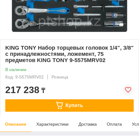
KING TONY Набор торцевых головок 1/4", 3/8"
с принадлежностями, ложемент, 75
предметов KING TONY 9-5575MRV02
В наличии
Код: 9-5575MRV02
Розница
217 238
₸
Купить
Описание
Характеристики
Доставка
Оплата
Усл