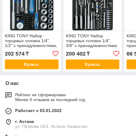
KING TONY Набор
KING TONY Набор
KIN
торцевых головок 1/4",
торцевых головок 1/4",
торц
1/2" с принадлежностями,
3/8" с принадлежностями,
прин
ложемент, 60 предметов
ложемент, 75 предметов
ложе
202 574
200 402
66 
₸
₸
KING TONY 9-7560MRV01
KING TONY 9-5575MR
KIN
Купить
Купить
О нас
Рейтинг не сформирован
Менее 5 отзывов за последний год
Работает с 03.01.2022
г. Астана
ул. Петрова 16/1, Астана, Казахстан