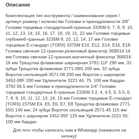
Описание
Комплектация тип инструмента / наименование серия /
артикул размер / количество Головки и принадлежности 3/8"
Головки торцевые стандартные6-гранные 3335M 6, 7, 8, 9, 10,
11, 12, 13, 14, 15, 16, 17, 18, 19, 21, 22 мм Головки торцевые
глубокие6-гранные 3235M 8, 10, 12, 14, 17 мм Головки
торцевые Е-стандарт (TORX) 3375M E10, E12, E14, E16, E18
Головка свечная 12-гранная,резиновый фиксатор 36B014 14
мм Головка свечная 12-гранная,магнитный фиксатор 366016
16 мм Трещотка флажковая шарнирная 3781-11F 290 мм, 32
зубца Трещотка флажковая 3771-08G 200 мм, 32 зубца
Вороток скользящий 3571-08 200 мм Вороток с шарниром
3452-08F 200 мм Удлинители 3221 44, 75, 100 мм Кардан
3792 56.5 мм Головки и принадлежности 1/4" Головки
торцевые стандартные 6-гранные 2335M 3.2, 4, 4.5, 5, 5.5, 6,
7, 8, 9, 10, 11, 12, 13, 14, 15 мм Головки торцевые Е-стандарт
(TORX) 2375M E4, E5, E6, E7, E8 Трещотка флажковая 2771-
55G 140 мм, 24 зубца Вороток скользящий 2571-45 115 мм
Вороток с шарниром 2452-05F 125 мм Удлинители 2221 50,
100 мм Кардан
Для того чтобы написать нам в Whatsapp
(нажмите на
иконку):