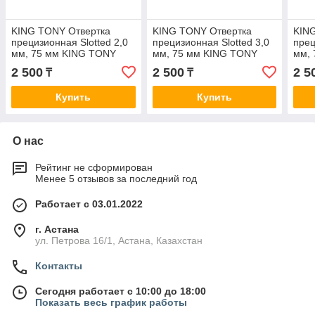
KING TONY Отвертка
KING TONY Отвертка
KIN
прецизионная Slotted 2,0
прецизионная Slotted 3,0
прец
мм, 75 мм KING TONY
мм, 75 мм KING TONY
мм,
14322003
14323003
143
2 500
2 500
2 5
₸
₸
Купить
Купить
О нас
Рейтинг не сформирован
Менее 5 отзывов за последний год
Работает с 03.01.2022
г. Астана
ул. Петрова 16/1, Астана, Казахстан
Контакты
Сегодня работает с 10:00 до 18:00
Показать весь график работы