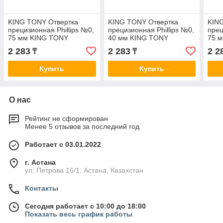
KING TONY Отвертка
KING TONY Отвертка
KIN
прецизионная Phillips №0,
прецизионная Phillips №0,
прец
75 мм KING TONY
40 мм KING TONY
75 
14311003
14311015
143
2 283
2 283
2 2
₸
₸
Купить
Купить
О нас
Рейтинг не сформирован
Менее 5 отзывов за последний год
Работает с 03.01.2022
г. Астана
ул. Петрова 16/1, Астана, Казахстан
Контакты
Сегодня работает с 10:00 до 18:00
Показать весь график работы