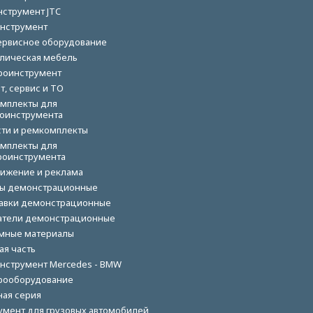
нструмент JTC
нструмент
ервисное оборудование
лическая мебель
роинструмент
т, сервис и ТО
мплекты для
оинструмента
сти и ремкомплекты
мплекты для
роинструмента
ижение и реклама
ы демонстрационные
авки демонстрационные
тели демонстрационные
мные материалы
ая часть
нструмент Mercedes - BMW
рооборудование
ная серия
умент для грузовых автомобилей