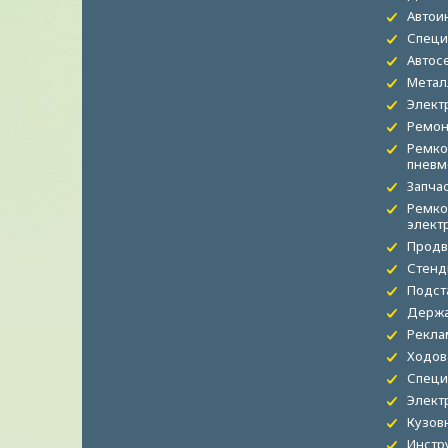
Автои
Специ
Автос
Метал
Элект
Ремон
Ремко
пневм
Запча
Ремко
элект
Продв
Стенд
Подст
Держа
Рекла
Ходов
Специ
Элект
Кузов
Инстр