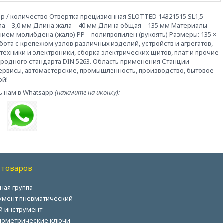
ер / количество Отвертка прецизионная SLOTTED 14321515 SL1,5
а – 3,0 мм Длина жала – 40 мм Длина общая – 135 мм Материалы
ием молибдена (жало) PP – полипропилен (рукоять) Размеры: 135 ×
Работа с крепежом узлов различных изделий, устройств и агрегатов,
ехники и электроники, сборка электрических щитов, плат и прочие
родного стандарта DIN 5263. Область применения Станции
ервисы, автомастерские, промышленность, производство, бытовое
ой!
ь нам в Whatsapp
(нажмите на иконку):
 товаров
ная группа
умент пневматический
й инструмент
ометрические ключи