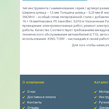
тип инструмента / наименование серия / артикул разм
Ширина шлица – 1,5 мм Толщина шлица – 0,23 мм Ø жал
SNCM+V – особый сплав легированной стали с добавлен
16 × 16 ммУпаковка: PE пакетВес: 0,010 кг Назначение 
проведение электромонтажных работ, ремонт электрот
работы. Качество Соответствует требованиям междуна
технического обслуживания автомобилей (СТО), автос
использование. KING TONY – наслаждайся своей работ
Для того чтобы написат
О компании
Каталог
О нас
Мотор
Доставка и оплата
Инстр
Контакты
Ручно
Отзывы
Динам