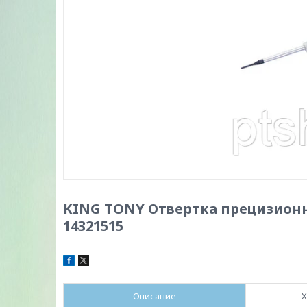
KING TONY Отвертка прецизионна
14321515
Описание
Х