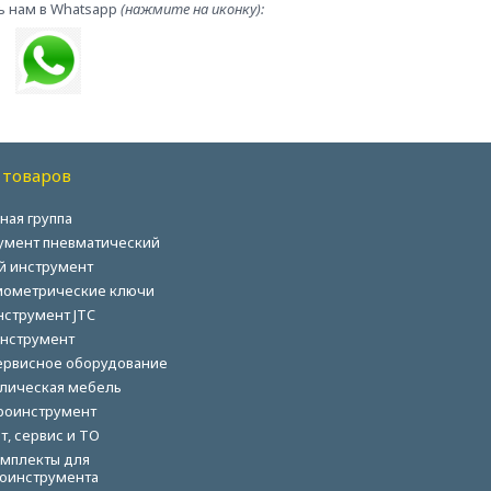
ь нам в Whatsapp
(нажмите на иконку):
 товаров
ная группа
умент пневматический
й инструмент
ометрические ключи
нструмент JTC
нструмент
ервисное оборудование
лическая мебель
роинструмент
т, сервис и ТО
мплекты для
оинструмента