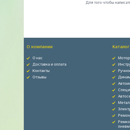
Для того чтобы написат
О компании
Каталог
О нас
Мотор
Доставка и оплата
Инстр
Контакты
Ручно
Отзывы
Динам
Автои
Специ
Автос
Метал
Элект
Ремон
Ремко
пневм