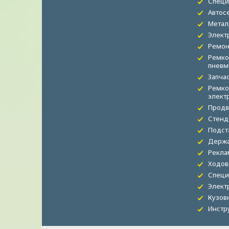
Специ
Автос
Метал
Элект
Ремон
Ремко
пневм
Запча
Ремко
элект
Продв
Стенд
Подст
Держа
Рекла
Ходов
Специ
Элект
Кузов
Инстр