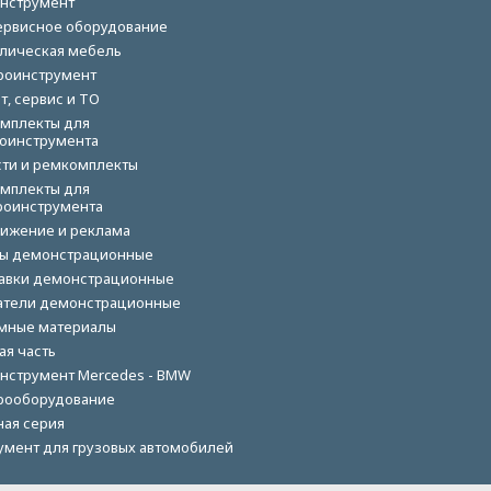
нструмент
ервисное оборудование
лическая мебель
роинструмент
т, сервис и ТО
мплекты для
оинструмента
сти и ремкомплекты
мплекты для
роинструмента
ижение и реклама
ы демонстрационные
авки демонстрационные
тели демонстрационные
мные материалы
ая часть
нструмент Mercedes - BMW
рооборудование
ная серия
умент для грузовых автомобилей