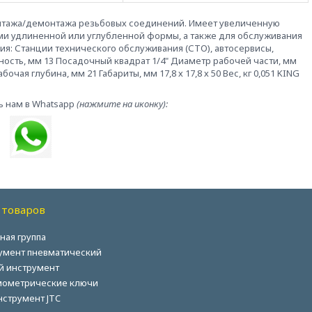
онтажа/демонтажа резьбовых соединений. Имеет увеличенную
ми удлиненной или углубленной формы, а также для обслуживания
ия: Станции технического обслуживания (СТО), автосервисы,
ность, мм 13 Посадочный квадрат 1/4" Диаметр рабочей части, мм
чая глубина, мм 21 Габариты, мм 17,8 х 17,8 х 50 Вес, кг 0,051 KING
ь нам в Whatsapp
(нажмите на иконку):
 товаров
ная группа
умент пневматический
й инструмент
ометрические ключи
нструмент JTC