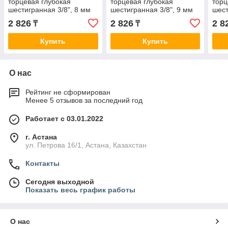
торцевая глубокая
торцевая глубокая
торц
шестигранная 3/8", 8 мм
шестигранная 3/8", 9 мм
шест
KING TONY 323508M
KING TONY 323509M
KIN
2 826
2 826
2 8
₸
₸
Купить
Купить
О нас
Рейтинг не сформирован
Менее 5 отзывов за последний год
Работает с 03.01.2022
г. Астана
ул. Петрова 16/1, Астана, Казахстан
Контакты
Сегодня выходной
Показать весь график работы
О нас