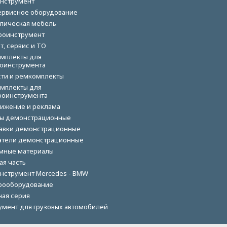
нструмент
ервисное оборудование
лическая мебель
роинструмент
т, сервис и ТО
мплекты для
оинструмента
сти и ремкомплекты
мплекты для
роинструмента
ижение и реклама
ы демонстрационные
авки демонстрационные
тели демонстрационные
мные материалы
ая часть
нструмент Mercedes - BMW
рооборудование
ная серия
умент для грузовых автомобилей