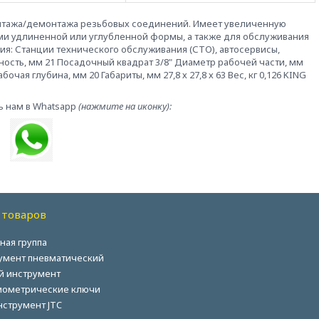
онтажа/демонтажа резьбовых соединений. Имеет увеличенную
ми удлиненной или углубленной формы, а также для обслуживания
ия: Станции технического обслуживания (СТО), автосервисы,
ность, мм 21 Посадочный квадрат 3/8" Диаметр рабочей части, мм
чая глубина, мм 20 Габариты, мм 27,8 х 27,8 х 63 Вес, кг 0,126 KING
ь нам в Whatsapp
(нажмите на иконку):
 товаров
ная группа
умент пневматический
й инструмент
ометрические ключи
нструмент JTC