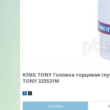
KING TONY Головка торцевая глу
TONY 323521M
Описание
Х