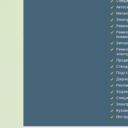
Специ
Автос
Метал
Элект
Ремон
Ремко
пневм
Запча
Ремко
элект
Продв
Стенд
Подст
Держа
Рекла
Ходов
Специ
Элект
Кузов
Инстр