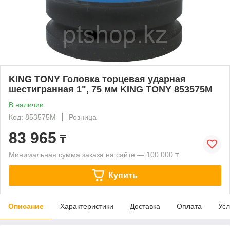
KING TONY Головка торцевая ударная
шестигранная 1", 75 мм KING TONY 853575M
В наличии
Код: 853575M
Розница
83 965
₸
Минимальная сумма заказа на сайте — 100 000 ₸
Купить
Описание
Характеристики
Доставка
Оплата
Усл