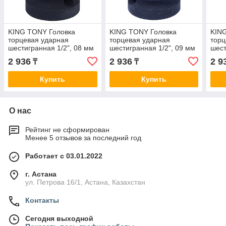
KING TONY Головка
KING TONY Головка
KIN
торцевая ударная
торцевая ударная
торц
шестигранная 1/2", 08 мм
шестигранная 1/2", 09 мм
шест
KING TONY 453508M
KING TONY 453509M
KIN
2 936
2 936
2 9
₸
₸
Купить
Купить
О нас
Рейтинг не сформирован
Менее 5 отзывов за последний год
Работает с 03.01.2022
г. Астана
ул. Петрова 16/1, Астана, Казахстан
Контакты
Сегодня выходной