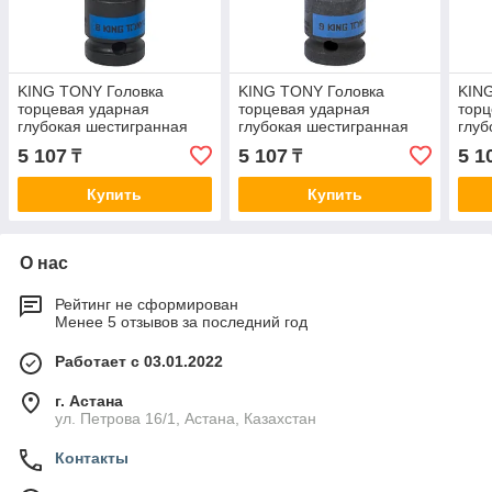
KING TONY Головка
KING TONY Головка
KIN
торцевая ударная
торцевая ударная
торц
глубокая шестигранная
глубокая шестигранная
глуб
1/2", 8 мм KING TONY
1/2", 9 мм KING TONY
1/2"
5 107
5 107
5 1
₸
₸
443508M
443509M
443
Купить
Купить
О нас
Рейтинг не сформирован
Менее 5 отзывов за последний год
Работает с 03.01.2022
г. Астана
ул. Петрова 16/1, Астана, Казахстан
Контакты