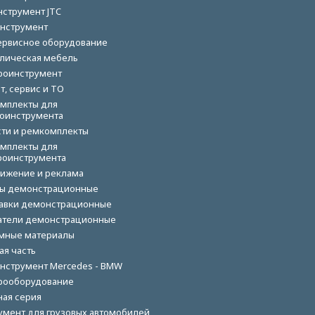
нструмент JTC
нструмент
ервисное оборудование
лическая мебель
роинструмент
т, сервис и ТО
мплекты для
оинструмента
сти и ремкомплекты
мплекты для
роинструмента
ижение и реклама
ы демонстрационные
авки демонстрационные
тели демонстрационные
мные материалы
ая часть
нструмент Mercedes - BMW
рооборудование
ная серия
умент для грузовых автомобилей