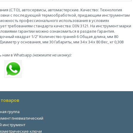
ия (СТО), автосервисы, автомастерские. Качество: Технология
й ковки с последующей термообработкой, придающим инструментам
зможность профессионального использования в условиях
вует требованиям стандарта качества: DIN 3121. На инструмент марки
словиями гарантии можно ознакомиться в разделе Гарантия.
дочный квадрат 1/2" Количество граней 6 Общая длина, мм 80
аметр у основания, мм 30 Габариты, мм 34 х 34 х 80 Вес, кг 0,308
ь нам в Whatsapp
(нажмите на иконку):
 товаров
ная группа
умент пневматический
й инструмент
ометрические ключи