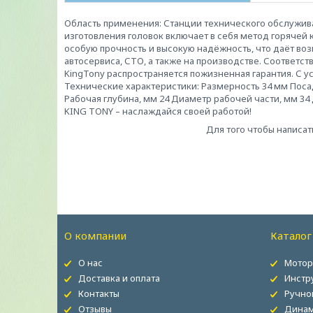
Область применения: Станции технического обслуживан
изготовления головок включает в себя метод горяче
особую прочность и высокую надёжность, что даёт во
автосервиса, СТО, а также на производстве. Соответст
KingTony распространяется пожизненная гарантия. С у
Технические характеристики: Размерность 34 мм Поса
Рабочая глубина, мм 24 Диаметр рабочей части, мм 34 Ди
KING TONY – наслаждайся своей работой!
Для того чтобы написат
О компании
Каталог
О нас
Мотор
Доставка и оплата
Инстр
Контакты
Ручно
Отзывы
Динам