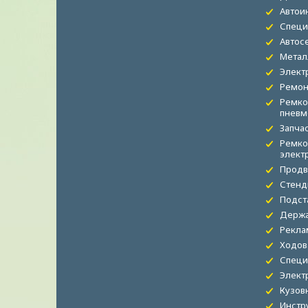
Автои
Специ
Автос
Метал
Элект
Ремон
Ремко
пневм
Запча
Ремко
элект
Продв
Стенд
Подст
Держа
Рекла
Ходов
Специ
Элект
Кузов
Инстр