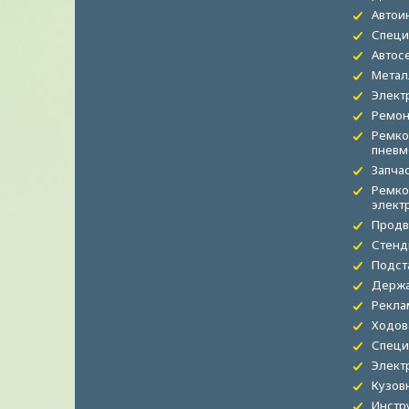
Автои
Специ
Автос
Метал
Элект
Ремон
Ремко
пневм
Запча
Ремко
элект
Продв
Стенд
Подст
Держа
Рекла
Ходов
Специ
Элект
Кузов
Инстр