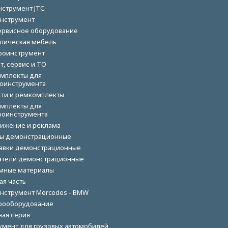
нструмент JTC
нструмент
ервисное оборудование
лическая мебель
роинструмент
т, сервис и ТО
мплекты для
оинструмента
сти и ремкомплекты
мплекты для
роинструмента
ижение и реклама
ы демонстрационные
авки демонстрационные
тели демонстрационные
мные материалы
ая часть
нструмент Mercedes - BMW
рооборудование
ная серия
умент для грузовых автомобилей