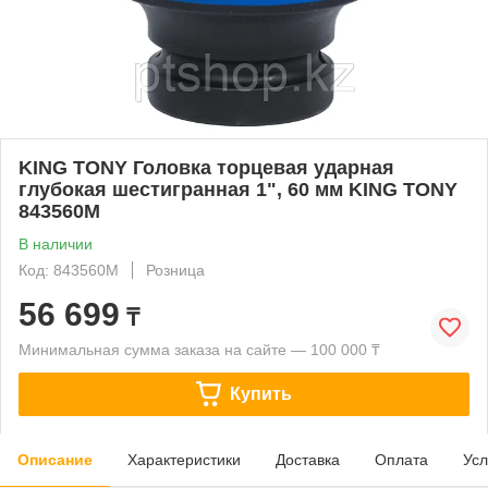
KING TONY Головка торцевая ударная
глубокая шестигранная 1", 60 мм KING TONY
843560M
В наличии
Код: 843560M
Розница
56 699
₸
Минимальная сумма заказа на сайте — 100 000 ₸
Купить
Описание
Характеристики
Доставка
Оплата
Усл