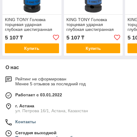
KING TONY Головка
KING TONY Головка
KIN
торцевая ударная
торцевая ударная
торц
глубокая шестигранная
глубокая шестигранная
глуб
1/2", 8 мм KING TONY
1/2", 9 мм KING TONY
1/2"
5 107
5 107
5 1
₸
₸
443508M
443509M
443
Купить
Купить
О нас
Рейтинг не сформирован
Менее 5 отзывов за последний год
Работает с 03.01.2022
г. Астана
ул. Петрова 16/1, Астана, Казахстан
Контакты
Сегодня выходной