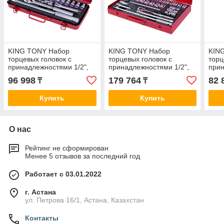
KING TONY Набор
KING TONY Набор
KIN
торцевых головок с
торцевых головок с
торц
принадлежностями 1/2",
принадлежностями 1/2",
прин
двенадцатигранные, 10-
двенадцатигранные, 8-32
двен
96 998
179 764
82 
₸
₸
27 мм, 16 предметов
мм, 33 предмета KING
24 м
KING TONY
TONY
KIN
Купить
Купить
О нас
Рейтинг не сформирован
Менее 5 отзывов за последний год
Работает с 03.01.2022
г. Астана
ул. Петрова 16/1, Астана, Казахстан
Контакты