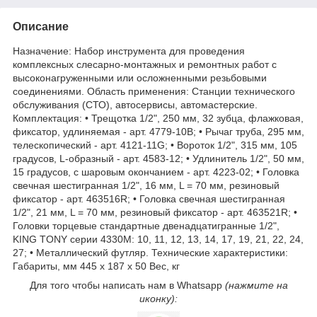
Описание
Назначение: Набор инструмента для проведения
комплексных слесарно-монтажных и ремонтных работ с
высоконагруженными или осложненными резьбовыми
соединениями. Область применения: Станции технического
обслуживания (СТО), автосервисы, автомастерские.
Комплектация: • Трещотка 1/2", 250 мм, 32 зубца, флажковая,
фиксатор, удлиняемая - арт. 4779-10B; • Рычаг труба, 295 мм,
телескопический - арт. 4121-11G; • Вороток 1/2", 315 мм, 105
градусов, L-образный - арт. 4583-12; • Удлинитель 1/2", 50 мм,
15 градусов, с шаровым окончанием - арт. 4223-02; • Головка
свечная шестигранная 1/2", 16 мм, L = 70 мм, резиновый
фиксатор - арт. 463516R; • Головка свечная шестигранная
1/2", 21 мм, L = 70 мм, резиновый фиксатор - арт. 463521R; •
Головки торцевые стандартные двенадцатигранные 1/2",
KING TONY серии 4330M: 10, 11, 12, 13, 14, 17, 19, 21, 22, 24,
27; • Металлический футляр. Технические характеристики:
Габариты, мм 445 х 187 х 50 Вес, кг
Для того чтобы написать нам в Whatsapp
(нажмите на
иконку):