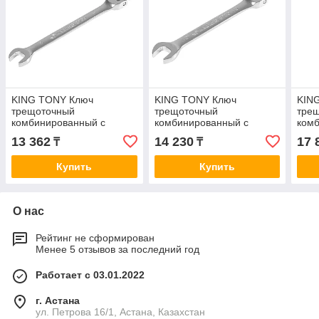
KING TONY Ключ
KING TONY Ключ
KIN
трещоточный
трещоточный
тре
комбинированный с
комбинированный с
ком
шарниром 8 мм KING
шарниром 10 мм KING
шар
13 362
14 230
17 
₸
₸
TONY 373008M
TONY 373010M
TON
Купить
Купить
О нас
Рейтинг не сформирован
Менее 5 отзывов за последний год
Работает с 03.01.2022
г. Астана
ул. Петрова 16/1, Астана, Казахстан