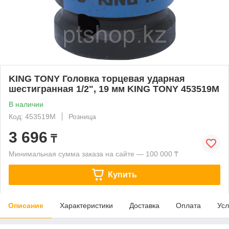
KING TONY Головка торцевая ударная
шестигранная 1/2", 19 мм KING TONY 453519M
В наличии
Код: 453519M
Розница
3 696
₸
Минимальная сумма заказа на сайте — 100 000 ₸
Купить
Описание
Характеристики
Доставка
Оплата
Усл