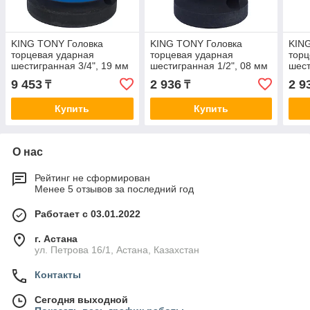
KING TONY Головка
KING TONY Головка
KIN
торцевая ударная
торцевая ударная
торц
шестигранная 3/4", 19 мм
шестигранная 1/2", 08 мм
шест
KING TONY 653519M
KING TONY 453508M
KIN
9 453
2 936
2 9
₸
₸
Купить
Купить
О нас
Рейтинг не сформирован
Менее 5 отзывов за последний год
Работает с 03.01.2022
г. Астана
ул. Петрова 16/1, Астана, Казахстан
Контакты
Сегодня выходной