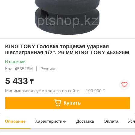
KING TONY Головка торцевая ударная
шестигранная 1/2", 26 мм KING TONY 453526M
В наличии
Код: 453526M
Розница
5 433
₸
Минимальная сумма заказа на сайте — 100 000 ₸
Купить
Описание
Характеристики
Доставка
Оплата
Усл