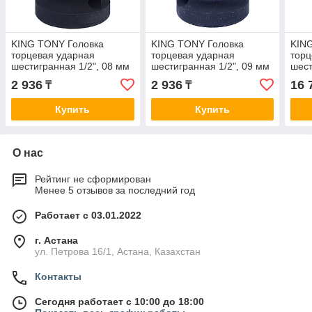
KING TONY Головка
KING TONY Головка
KIN
торцевая ударная
торцевая ударная
торц
шестигранная 1/2", 08 мм
шестигранная 1/2", 09 мм
шест
KING TONY 453508M
KING TONY 453509M
KIN
2 936
2 936
16 
₸
₸
Купить
Купить
О нас
Рейтинг не сформирован
Менее 5 отзывов за последний год
Работает с 03.01.2022
г. Астана
ул. Петрова 16/1, Астана, Казахстан
Контакты
Сегодня работает с 10:00 до 18:00