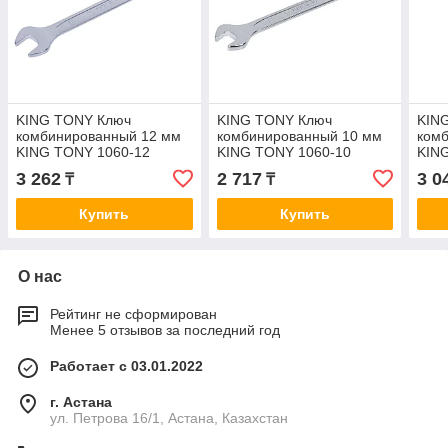
KING TONY Ключ
KING TONY Ключ
KIN
комбинированный 12 мм
комбинированный 10 мм
ком
KING TONY 1060-12
KING TONY 1060-10
KIN
3 262
2 717
3 0
₸
₸
Купить
Купить
О нас
Рейтинг не сформирован
Менее 5 отзывов за последний год
Работает с 03.01.2022
г. Астана
ул. Петрова 16/1, Астана, Казахстан