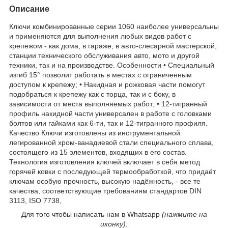
Описание
Ключи комбинированные серии 1060 наиболее универсальны
и применяются для выполнения любых видов работ с
крепежом - как дома, в гараже, в авто-слесарной мастерской,
станции технического обслуживания авто, мото и другой
техники, так и на производстве. Особенности • Специальный
изгиб 15° позволит работать в местах с ограниченным
доступом к крепежу; • Накидная и рожковая части помогут
подобраться к крепежу как с торца, так и с боку, в
зависимости от места выполняемых работ; • 12-тигранный
профиль накидной части универсален в работе с головками
болтов или гайками как 6-ти, так и 12-тигранного профиля.
Качество Ключи изготовлены из инструментальной
легированной хром-ванадиевой стали специального сплава,
состоящего из 15 элементов, входящих в его состав.
Технология изготовления ключей включает в себя метод
горячей ковки с последующей термообработкой, что придаёт
ключам особую прочность, высокую надёжность, - все те
качества, соответствующие требованиям стандартов DIN
3113, ISO 7738,
Для того чтобы написать нам в Whatsapp
(нажмите на
иконку):