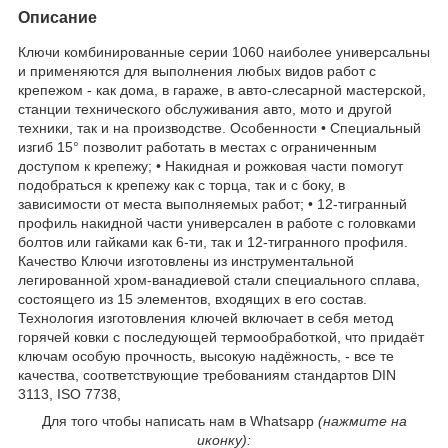
Описание
Ключи комбинированные серии 1060 наиболее универсальны
и применяются для выполнения любых видов работ с
крепежом - как дома, в гараже, в авто-слесарной мастерской,
станции технического обслуживания авто, мото и другой
техники, так и на производстве. Особенности • Специальный
изгиб 15° позволит работать в местах с ограниченным
доступом к крепежу; • Накидная и рожковая части помогут
подобраться к крепежу как с торца, так и с боку, в
зависимости от места выполняемых работ; • 12-тигранный
профиль накидной части универсален в работе с головками
болтов или гайками как 6-ти, так и 12-тигранного профиля.
Качество Ключи изготовлены из инструментальной
легированной хром-ванадиевой стали специального сплава,
состоящего из 15 элементов, входящих в его состав.
Технология изготовления ключей включает в себя метод
горячей ковки с последующей термообработкой, что придаёт
ключам особую прочность, высокую надёжность, - все те
качества, соответствующие требованиям стандартов DIN
3113, ISO 7738,
Для того чтобы написать нам в Whatsapp
(нажмите на
иконку):