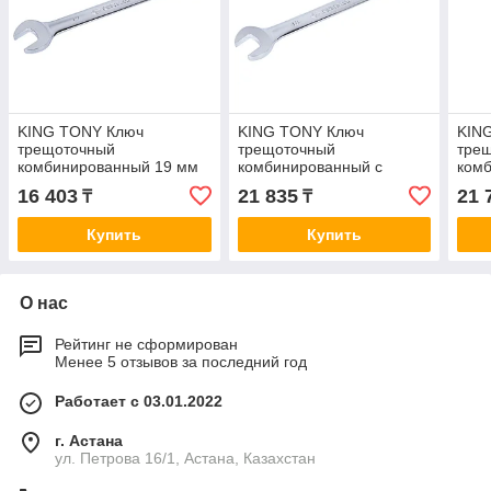
KING TONY Ключ
KING TONY Ключ
KIN
трещоточный
трещоточный
тре
комбинированный 19 мм
комбинированный с
ком
KING TONY 373119M
флажковым
шар
16 403
21 835
21 
₸
₸
переключением 19 мм
TON
KING TONY 373219M
Купить
Купить
О нас
Рейтинг не сформирован
Менее 5 отзывов за последний год
Работает с 03.01.2022
г. Астана
ул. Петрова 16/1, Астана, Казахстан