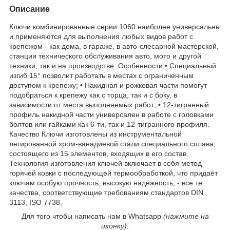
Описание
Ключи комбинированные серии 1060 наиболее универсальны
и применяются для выполнения любых видов работ с
крепежом - как дома, в гараже, в авто-слесарной мастерской,
станции технического обслуживания авто, мото и другой
техники, так и на производстве. Особенности • Специальный
изгиб 15° позволит работать в местах с ограниченным
доступом к крепежу; • Накидная и рожковая части помогут
подобраться к крепежу как с торца, так и с боку, в
зависимости от места выполняемых работ; • 12-тигранный
профиль накидной части универсален в работе с головками
болтов или гайками как 6-ти, так и 12-тигранного профиля.
Качество Ключи изготовлены из инструментальной
легированной хром-ванадиевой стали специального сплава,
состоящего из 15 элементов, входящих в его состав.
Технология изготовления ключей включает в себя метод
горячей ковки с последующей термообработкой, что придаёт
ключам особую прочность, высокую надёжность, - все те
качества, соответствующие требованиям стандартов DIN
3113, ISO 7738,
Для того чтобы написать нам в Whatsapp
(нажмите на
иконку):