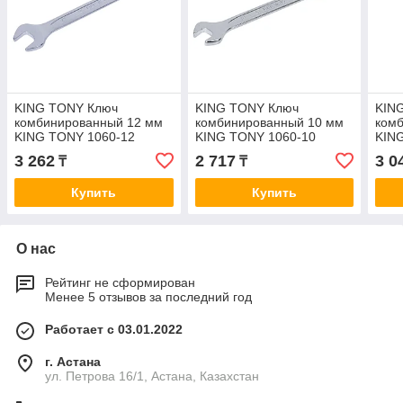
KING TONY Ключ
KING TONY Ключ
KIN
комбинированный 12 мм
комбинированный 10 мм
ком
KING TONY 1060-12
KING TONY 1060-10
KIN
3 262
2 717
3 0
₸
₸
Купить
Купить
О нас
Рейтинг не сформирован
Менее 5 отзывов за последний год
Работает с 03.01.2022
г. Астана
ул. Петрова 16/1, Астана, Казахстан