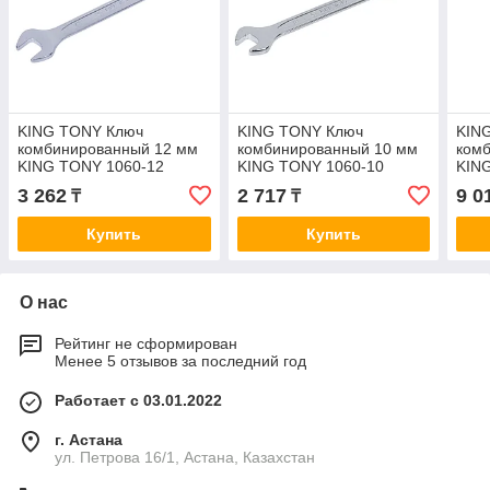
KING TONY Ключ
KING TONY Ключ
KIN
комбинированный 12 мм
комбинированный 10 мм
комб
KING TONY 1060-12
KING TONY 1060-10
KIN
3 262
2 717
9 0
₸
₸
Купить
Купить
О нас
Рейтинг не сформирован
Менее 5 отзывов за последний год
Работает с 03.01.2022
г. Астана
ул. Петрова 16/1, Астана, Казахстан