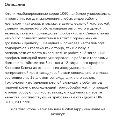
Описание
Ключи комбинированные серии 1060 наиболее универсальны
и применяются для выполнения любых видов работ с
крепежом - как дома, в гараже, в авто-слесарной мастерской,
станции технического обслуживания авто, мото и другой
техники, так и на производстве. Особенности • Специальный
изгиб 15° позволит работать в местах с ограниченным
доступом к крепежу; • Накидная и рожковая части помогут
подобраться к крепежу как с торца, так и с боку, в
зависимости от места выполняемых работ; • 12-тигранный
профиль накидной части универсален в работе с головками
болтов или гайками как 6-ти, так и 12-тигранного профиля.
Качество Ключи изготовлены из инструментальной
легированной хром-ванадиевой стали специального сплава,
состоящего из 15 элементов, входящих в его состав.
Технология изготовления ключей включает в себя метод
горячей ковки с последующей термообработкой, что придаёт
ключам особую прочность, высокую надёжность, - все те
качества, соответствующие требованиям стандартов DIN
3113, ISO 7738,
Для того чтобы написать нам в Whatsapp
(нажмите на
иконку):