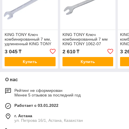
KING TONY Ключ
KING TONY Ключ
KIN
комбинированный 7 мм,
комбинированный 7 мм
ком
удлиненный KING TONY
KING TONY 1062-07
KIN
1061-07
3 045
2 610
3 2
₸
₸
Купить
Купить
О нас
Рейтинг не сформирован
Менее 5 отзывов за последний год
Работает с 03.01.2022
г. Астана
ул. Петрова 16/1, Астана, Казахстан