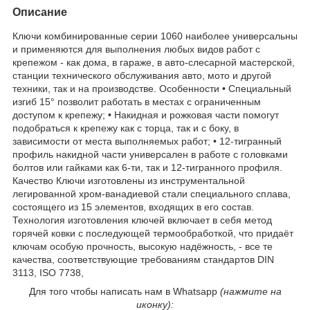
Описание
Ключи комбинированные серии 1060 наиболее универсальны
и применяются для выполнения любых видов работ с
крепежом - как дома, в гараже, в авто-слесарной мастерской,
станции технического обслуживания авто, мото и другой
техники, так и на производстве. Особенности • Специальный
изгиб 15° позволит работать в местах с ограниченным
доступом к крепежу; • Накидная и рожковая части помогут
подобраться к крепежу как с торца, так и с боку, в
зависимости от места выполняемых работ; • 12-тигранный
профиль накидной части универсален в работе с головками
болтов или гайками как 6-ти, так и 12-тигранного профиля.
Качество Ключи изготовлены из инструментальной
легированной хром-ванадиевой стали специального сплава,
состоящего из 15 элементов, входящих в его состав.
Технология изготовления ключей включает в себя метод
горячей ковки с последующей термообработкой, что придаёт
ключам особую прочность, высокую надёжность, - все те
качества, соответствующие требованиям стандартов DIN
3113, ISO 7738,
Для того чтобы написать нам в Whatsapp
(нажмите на
иконку):