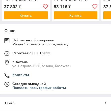
1&11/16" KING TONY
1&15/16" KING TONY
KIN
5071-54
5071-62
37 802
53 116
37 
₸
₸
Купить
Купить
О нас
Рейтинг не сформирован
Менее 5 отзывов за последний год
Работает с 03.01.2022
г. Астана
ул. Петрова 16/1, Астана, Казахстан
Контакты
Сегодня выходной
Показать весь график работы
О нас