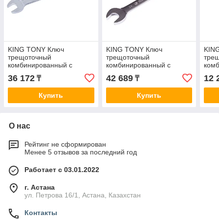
KING TONY Ключ
KING TONY Ключ
KIN
трещоточный
трещоточный
тре
комбинированный с
комбинированный с
ком
флажковым
шарниром 24 мм KING
реве
36 172
42 689
12 
₸
₸
переключением 24 мм
TONY 373024M
TON
KING TONY 373224M
Купить
Купить
О нас
Рейтинг не сформирован
Менее 5 отзывов за последний год
Работает с 03.01.2022
г. Астана
ул. Петрова 16/1, Астана, Казахстан
Контакты