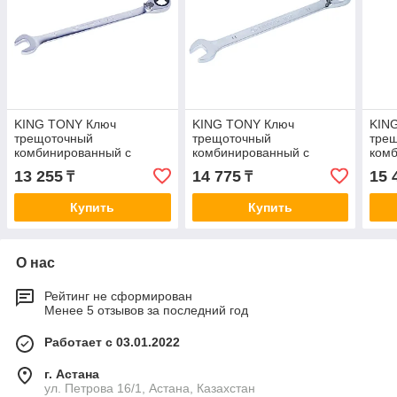
KING TONY Ключ
KING TONY Ключ
KIN
трещоточный
трещоточный
тре
комбинированный с
комбинированный с
ком
флажковым
флажковым
фла
13 255
14 775
15 
₸
₸
переключением 7 мм
переключением 11 мм
пер
KING TONY 373207M
KING TONY 373211M
KIN
Купить
Купить
О нас
Рейтинг не сформирован
Менее 5 отзывов за последний год
Работает с 03.01.2022
г. Астана
ул. Петрова 16/1, Астана, Казахстан