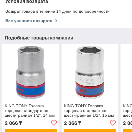
Условия возврата
Возврат товара в течение 14 дней по договоренности
Все условия возврата
Подобные товары компании
KING TONY Головка
KING TONY Головка
KIN
торцевая стандартная
торцевая стандартная
торц
шестигранная 1/2", 14 мм
шестигранная 1/2", 15 мм
шест
KING TONY 433514M
KING TONY 433515M
KIN
2 066
2 066
2 0
₸
₸