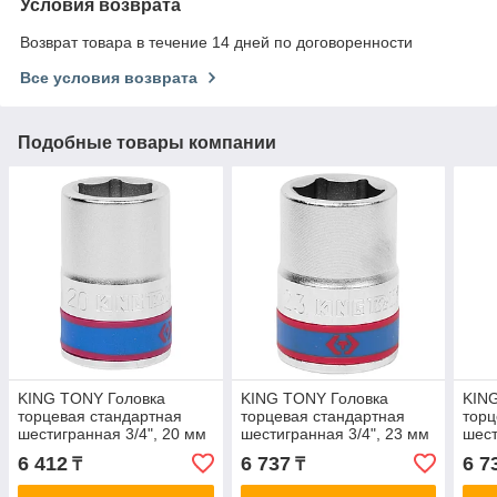
Условия возврата
Возврат товара в течение 14 дней по договоренности
Все условия возврата
Подобные товары компании
KING TONY Головка
KING TONY Головка
KIN
торцевая стандартная
торцевая стандартная
торц
шестигранная 3/4", 20 мм
шестигранная 3/4", 23 мм
шест
KING TONY 633520M
KING TONY 633523M
KIN
6 412
6 737
6 7
₸
₸