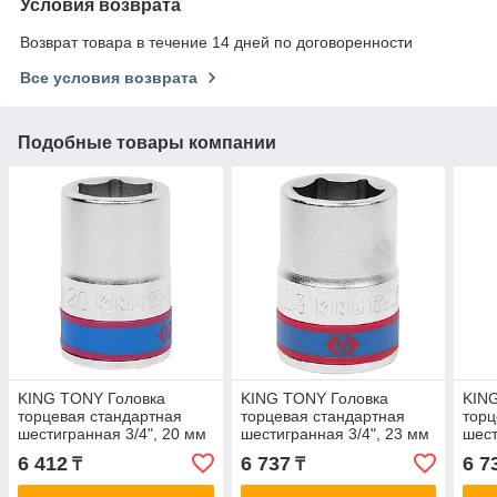
Условия возврата
Возврат товара в течение 14 дней по договоренности
Все условия возврата
Подобные товары компании
KING TONY Головка
KING TONY Головка
KIN
торцевая стандартная
торцевая стандартная
торц
шестигранная 3/4", 20 мм
шестигранная 3/4", 23 мм
шест
KING TONY 633520M
KING TONY 633523M
KIN
6 412
6 737
6 7
₸
₸