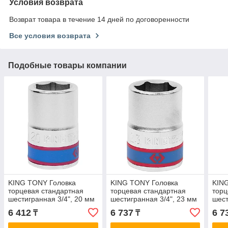
Условия возврата
Возврат товара в течение 14 дней по договоренности
Все условия возврата
Подобные товары компании
KING TONY Головка
KING TONY Головка
KIN
торцевая стандартная
торцевая стандартная
торц
шестигранная 3/4", 20 мм
шестигранная 3/4", 23 мм
шест
KING TONY 633520M
KING TONY 633523M
KIN
6 412
6 737
6 7
₸
₸