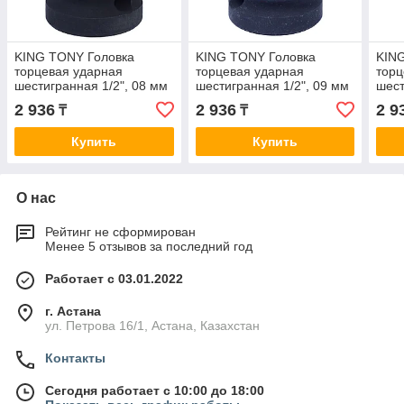
KING TONY Головка
KING TONY Головка
KIN
торцевая ударная
торцевая ударная
торц
шестигранная 1/2", 08 мм
шестигранная 1/2", 09 мм
шест
KING TONY 453508M
KING TONY 453509M
KIN
2 936
2 936
2 9
₸
₸
Купить
Купить
О нас
Рейтинг не сформирован
Менее 5 отзывов за последний год
Работает с 03.01.2022
г. Астана
ул. Петрова 16/1, Астана, Казахстан
Контакты
Сегодня работает с 10:00 до 18:00