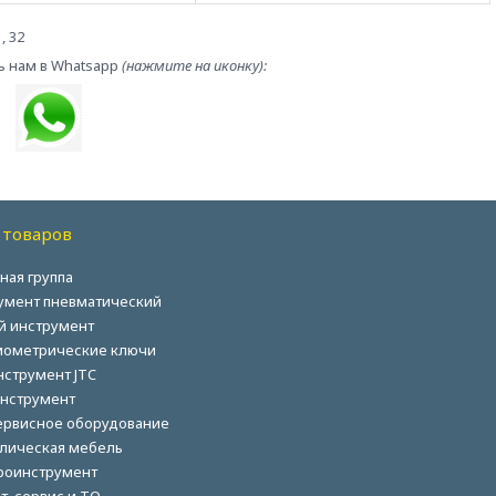
 , 32
ь нам в Whatsapp
(нажмите на иконку):
 товаров
ная группа
умент пневматический
й инструмент
ометрические ключи
нструмент JTC
нструмент
ервисное оборудование
лическая мебель
роинструмент