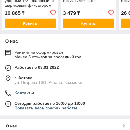
ударный 1/2", шаровый, с
KING TONY 2792
KIN
шариковым фиксатором
KING TONY 4797P
10 865
3 479
26 
₸
₸
Купить
Купить
О нас
Рейтинг не сформирован
Менее 5 отзывов за последний год
Работает с 03.01.2022
г. Астана
ул. Петрова 16/1, Астана, Казахстан
Контакты
Сегодня работает с 10:00 до 18:00
Показать весь график работы
О нас