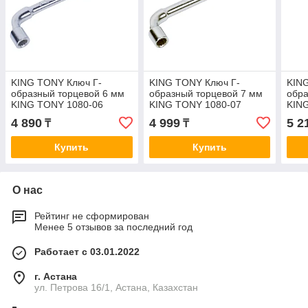
KING TONY Ключ Г-
KING TONY Ключ Г-
KIN
образный торцевой 6 мм
образный торцевой 7 мм
обра
KING TONY 1080-06
KING TONY 1080-07
KIN
4 890
4 999
5 2
₸
₸
Купить
Купить
О нас
Рейтинг не сформирован
Менее 5 отзывов за последний год
Работает с 03.01.2022
г. Астана
ул. Петрова 16/1, Астана, Казахстан