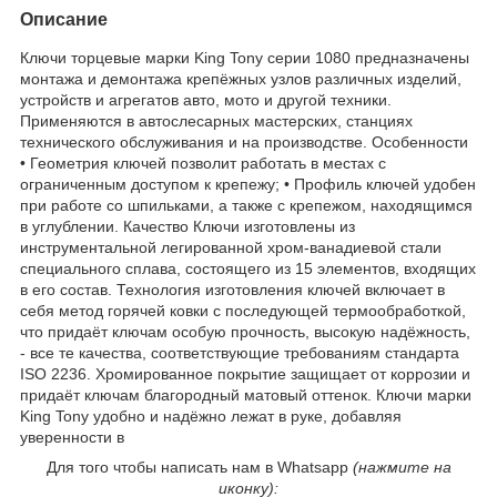
Описание
Ключи торцевые марки King Tony серии 1080 предназначены
монтажа и демонтажа крепёжных узлов различных изделий,
устройств и агрегатов авто, мото и другой техники.
Применяются в автослесарных мастерских, станциях
технического обслуживания и на производстве. Особенности
• Геометрия ключей позволит работать в местах с
ограниченным доступом к крепежу; • Профиль ключей удобен
при работе со шпильками, а также с крепежом, находящимся
в углублении. Качество Ключи изготовлены из
инструментальной легированной хром-ванадиевой стали
специального сплава, состоящего из 15 элементов, входящих
в его состав. Технология изготовления ключей включает в
себя метод горячей ковки с последующей термообработкой,
что придаёт ключам особую прочность, высокую надёжность,
- все те качества, соответствующие требованиям стандарта
ISO 2236. Хромированное покрытие защищает от коррозии и
придаёт ключам благородный матовый оттенок. Ключи марки
King Tony удобно и надёжно лежат в руке, добавляя
уверенности в
Для того чтобы написать нам в Whatsapp
(нажмите на
иконку):