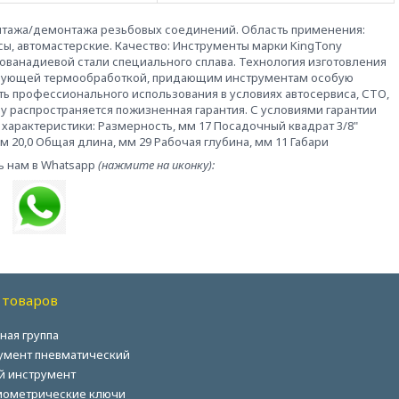
нтажа/демонтажа резьбовых соединений. Область применения:
сы, автомастерские. Качество: Инструменты марки KingTony
ванадиевой стали специального сплава. Технология изготовления
ледующей термообработкой, придающим инструментам особую
ть профессионального использования в условиях автосервиса, СТО,
ny распространяется пожизненная гарантия. С условиями гарантии
характеристики: Размерность, мм 17 Посадочный квадрат 3/8"
 20,0 Общая длина, мм 29 Рабочая глубина, мм 11 Габари
ь нам в Whatsapp
(нажмите на иконку):
 товаров
ная группа
умент пневматический
й инструмент
ометрические ключи