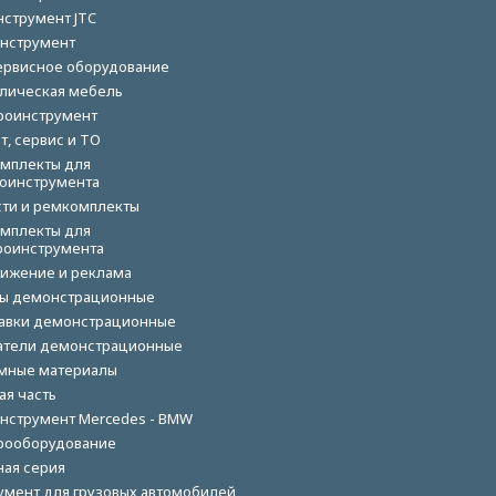
нструмент JTC
нструмент
ервисное оборудование
лическая мебель
роинструмент
т, сервис и ТО
мплекты для
оинструмента
сти и ремкомплекты
мплекты для
роинструмента
ижение и реклама
ы демонстрационные
авки демонстрационные
тели демонстрационные
мные материалы
ая часть
нструмент Mercedes - BMW
рооборудование
ная серия
умент для грузовых автомобилей