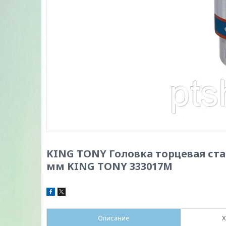
KING TONY Головка торцевая ста
мм KING TONY 333017M
Описание
Х