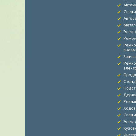
Автои
Специ
Автос
Метал
Элект
Ремон
Ремко
пневм
Запча
Ремко
элект
Продв
Стенд
Подст
Держа
Рекла
Ходов
Специ
Элект
Кузов
Инстр