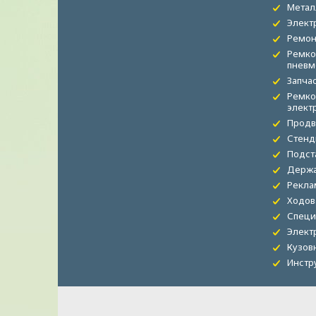
Метал
Элект
Ремон
Ремко
пневм
Запча
Ремко
элект
Продв
Стенд
Подст
Держа
Рекла
Ходов
Специ
Элект
Кузов
Инстр