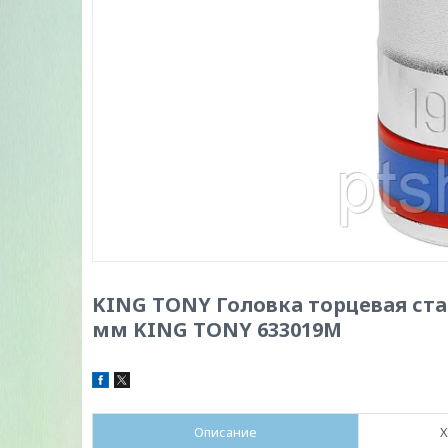
KING TONY Головка торцевая ста
мм KING TONY 633019M
Описание
Х