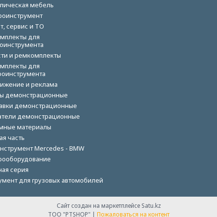
лическая мебель
роинструмент
т, сервис и ТО
мплекты для
оинструмента
сти и ремкомплекты
мплекты для
роинструмента
ижение и реклама
ы демонстрационные
авки демонстрационные
тели демонстрационные
мные материалы
ая часть
нструмент Mercedes - BMW
рооборудование
ная серия
умент для грузовых автомобилей
Сайт создан на маркетплейсе
Satu.kz
ТОО "PTSHOP" |
Пожаловаться на контент