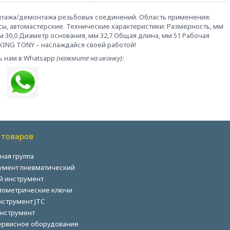
нтажа/демонтажа резьбовых соединений. Область применения:
сы, автомастерские. Технические характеристики: Размерность, мм
м 30,0 Диаметр основания, мм 32,7 Общая длина, мм 51 Рабочая
207 KING TONY – наслаждайся своей работой!
ь нам в Whatsapp
(нажмите на иконку):
 товаров
ная группа
умент пневматический
й инструмент
ометрические ключи
нструмент JTC
нструмент
ервисное оборудование