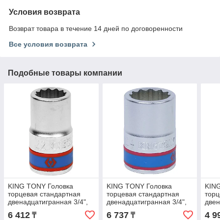
Условия возврата
Возврат товара в течение 14 дней по договоренности
Все условия возврата
Подобные товары компании
KING TONY Головка
KING TONY Головка
KIN
торцевая стандартная
торцевая стандартная
торц
двенадцатигранная 3/4",
двенадцатигранная 3/4",
двен
22 мм KING TONY
24 мм KING TONY
27 
6 412
6 737
4 9
₸
₸
633022M
633024M
433