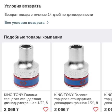
Условия возврата
Возврат товара в течение 14 дней по договоренности
Все условия возврата
Подобные товары компании
KING TONY Головка
KING TONY Головка
KIN
торцевая стандартная
торцевая стандартная
торц
двенадцатигранная 1/2", 8
двенадцатигранная 1/2", 9
двен
мм KING TONY 433008M
мм KING TONY 433009M
10 
2 066
2 066
2 0
₸
₸
433