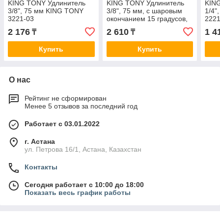
KING TONY Удлинитель
KING TONY Удлинитель
KIN
3/8", 75 мм KING TONY
3/8", 75 мм, с шаровым
1/4"
3221-03
окончанием 15 градусов,
2221
двухпозиционный KING
2 176
2 610
1 4
₸
₸
TONY 3293-03
Купить
Купить
О нас
Рейтинг не сформирован
Менее 5 отзывов за последний год
Работает с 03.01.2022
г. Астана
ул. Петрова 16/1, Астана, Казахстан
Контакты
Сегодня работает с 10:00 до 18:00
Показать весь график работы