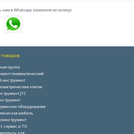
ь нам в Whatsapp
(нажмите на иконку):
 товаров
ная группа
умент пневматический
й инструмент
ометрические ключи
нструмент JTC
нструмент
ервисное оборудование
лическая мебель
роинструмент
т, сервис и ТО
мплекты для