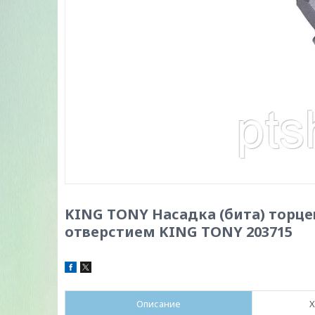
KING TONY Насадка (бита) торцевая
отверстием KING TONY 203715
Описание
Х