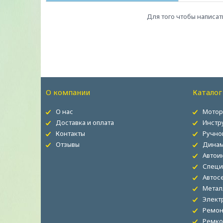
Для того чтобы написат
О компании
Каталог
О нас
Мотор
Доставка и оплата
Инстр
Контакты
Ручно
Отзывы
Динам
Автои
Специ
Автос
Метал
Элект
Ремон
Ремко