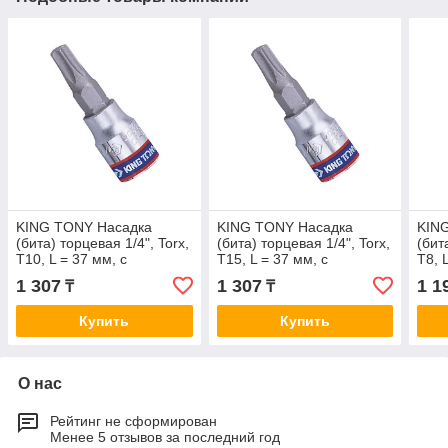
KING TONY Насадка
KING TONY Насадка
KIN
(бита) торцевая 1/4", Torx,
(бита) торцевая 1/4", Torx,
(бит
T10, L = 37 мм, с
T15, L = 37 мм, с
T8, 
отверстием KING TONY
отверстием KING TONY
203
1 307
1 307
1 1
₸
₸
203710
203715
Купить
Купить
О нас
Рейтинг не сформирован
Менее 5 отзывов за последний год