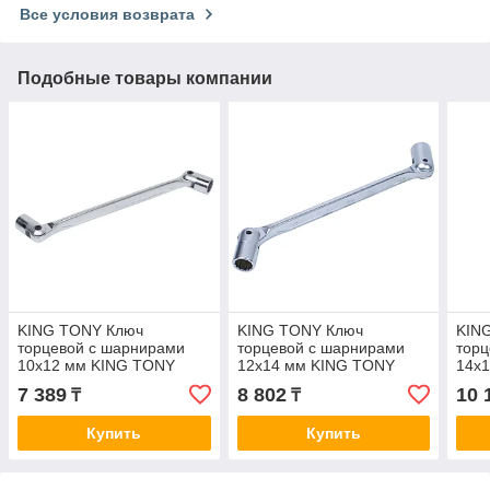
Все условия возврата
Подобные товары компании
KING TONY Ключ
KING TONY Ключ
KIN
торцевой с шарнирами
торцевой с шарнирами
торц
10x12 мм KING TONY
12x14 мм KING TONY
14x
19101012
19101214
191
7 389
8 802
10 
₸
₸
Купить
Купить