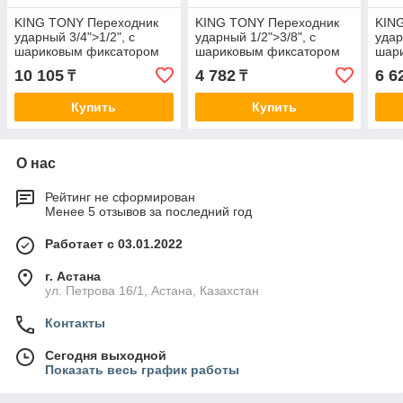
KING TONY Переходник
KING TONY Переходник
KIN
ударный 3/4">1/2", с
ударный 1/2">3/8", с
удар
шариковым фиксатором
шариковым фиксатором
шар
KING TONY 6874P
KING TONY 4863P
KIN
10 105
4 782
6 6
₸
₸
Купить
Купить
О нас
Рейтинг не сформирован
Менее 5 отзывов за последний год
Работает с 03.01.2022
г. Астана
ул. Петрова 16/1, Астана, Казахстан
Контакты
Сегодня выходной
Показать весь график работы