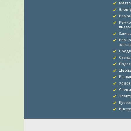
Метал
Элект
Ремон
Ремко
пневм
Запча
Ремко
элект
Продв
Стенд
Подст
Держа
Рекла
Ходов
Специ
Элект
Кузов
Инстр