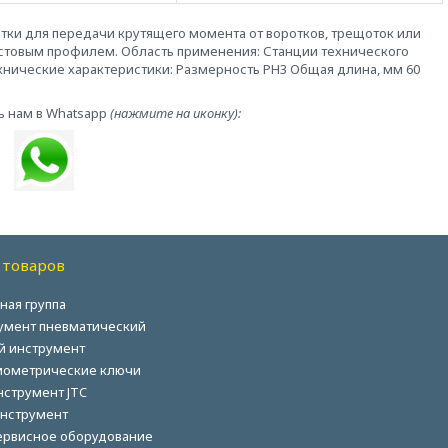
тки для передачи крутящего момента от воротков, трещоток или
естовым профилем. Область применения: Станции технического
ехнические характеристики: Размерность PH3 Общая длина, мм 60
ь нам в Whatsapp
(нажмите на иконку):
 товаров
ная группа
умент пневматический
й инструмент
ометрические ключи
нструмент JTC
нструмент
ервисное оборудование