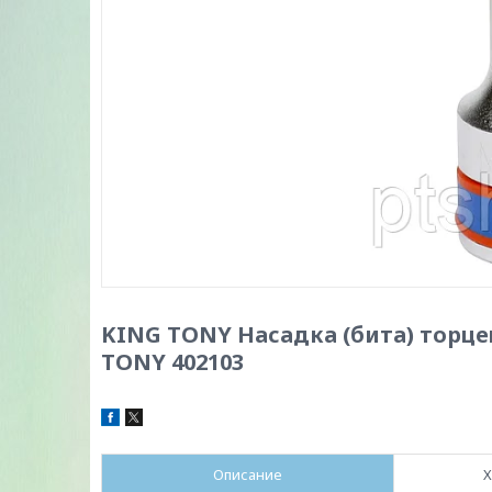
KING TONY Насадка (бита) торцевая
TONY 402103
Описание
Х