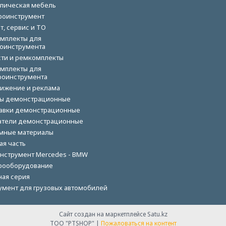
лическая мебель
роинструмент
т, сервис и ТО
мплекты для
оинструмента
сти и ремкомплекты
мплекты для
роинструмента
ижение и реклама
ы демонстрационные
авки демонстрационные
тели демонстрационные
мные материалы
ая часть
нструмент Mercedes - BMW
рооборудование
ная серия
умент для грузовых автомобилей
Сайт создан на маркетплейсе
Satu.kz
ТОО "PTSHOP" |
Пожаловаться на контент