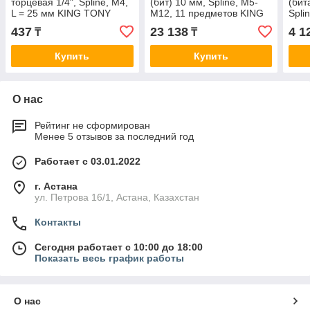
торцевая 1/4", Spline, М4,
(бит) 10 мм, Spline, М5-
(бит
L = 25 мм KING TONY
М12, 11 предметов KING
Spli
102504M
TONY 1011MQ
TON
437
23 138
4 1
₸
₸
Купить
Купить
О нас
Рейтинг не сформирован
Менее 5 отзывов за последний год
Работает с 03.01.2022
г. Астана
ул. Петрова 16/1, Астана, Казахстан
Контакты
Сегодня работает с 10:00 до 18:00
Показать весь график работы
О нас